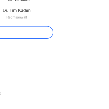
Dr. Tim Kaden
Rechtsanwalt
ZU DR. KADEN ERFAHREN
sabell Krämer